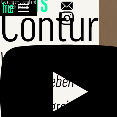
Clients
Creating emotional and
<
social impact
Contur
Willkommen
schönes Leben
Eine erfolgreiche