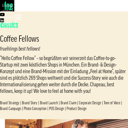
Creating
emotional
and social
impact
<
Classics
Coffee Fellows
fruehlings best fellows!
“Hello Coffee Fellow“ – so begrüßten wir seinerzeit das Coffee-to-go–
Startup mit zwei köstlichen Shops in München. Ein Brand- & Design-
Konzept und eine Brand-Mission mit der Einladung „Feel at Home“, später
sind es plötzlich 269 Shops weltweit und die Success-Story wie auch die
Internationalisierung gehen weiter durch die Decke. Chapeau, best
fellows, keep it up! We love to feel at home with you!
Brand Strategy | Brand Story | Brand Launch | Brand Claim | Corporate Design | Tone of Voice |
Brand Campaign | Photo Conception | POS Design | Product Design